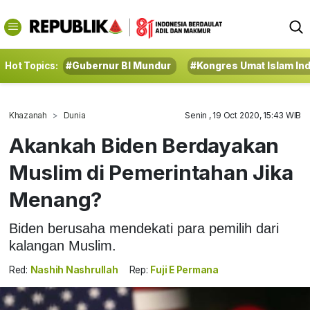
Hot Topics:
#Gubernur BI Mundur
#Kongres Umat Islam In
Khazanah
Dunia
Senin , 19 Oct 2020, 15:43 WIB
Akankah Biden Berdayakan
Muslim di Pemerintahan Jika
Menang?
Biden berusaha mendekati para pemilih dari
kalangan Muslim.
Red:
Nashih Nashrullah
Rep:
Fuji E Permana