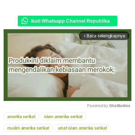
Ikuti Whatsapp Channel Republika
Baca selengkapnya
arrow_forward_ios
Powered by 
GliaStudios
amerika serikat
islam amerika serikat
Mute
muslim amerika serikat
umat islam amerika serikat