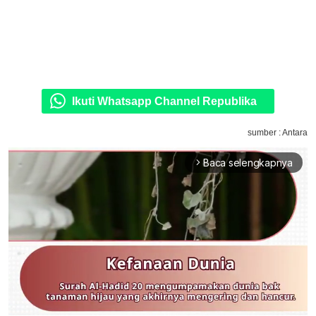
Ikuti Whatsapp Channel Republika
sumber : Antara
Baca selengkapnya
arrow_forward_ios