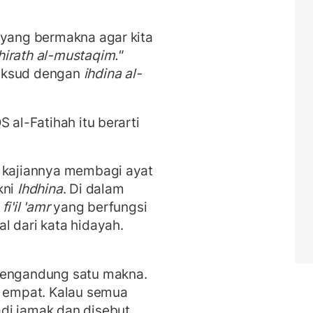
 yang bermakna agar kita
hirath al-mustaqim."
maksud dengan
ihdina al-
 al-Fatihah itu berarti
u kajiannya membagi ayat
kni
Ihdhina
. Di dalam
n
fi'il 'amr
yang berfungsi
l dari kata hidayah.
mengandung satu makna.
u empat. Kalau semua
di jamak dan disebut