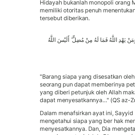
Hidayah bukanlah monopoli orang M
memiliki otoritas penuh menentuka
tersebut diberikan.
َنْ يَهْدِ اللَّهُ فَمَا لَهُ مِنْ مُضِلٍّ ۗ أَلَيْسَ اللَّهُ
"Barang siapa yang disesatkan oleh
seorang pun dapat memberinya pet
yang diberi petunjuk oleh Allah ma
dapat menyesatkannya…" (QS az-Zu
Dalam menafsirkan ayat ini, Sayyid
mengetahui siapa yang ber hak men
menyesatkannya. Dan, Dia mengetah