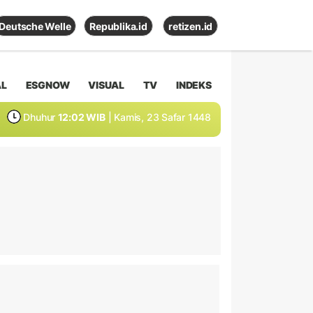
Deutsche Welle
Republika.id
retizen.id
AL
ESGNOW
VISUAL
TV
INDEKS
Dhuhur
12:02 WIB
| Kamis, 23 Safar 1448