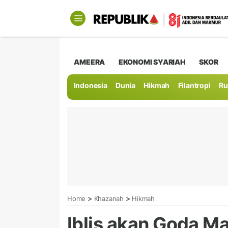
AMEERA
EKONOMI SYARIAH
SKOR
Indonesia
Dunia
Hikmah
Filantropi
Ru
>
>
Home
Khazanah
Hikmah
Iblis akan Goda M