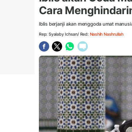
Cara Menghindari
Iblis berjanji akan menggoda umat manusia
Rep: Syalaby Ichsan/ Red:
Nashih Nashrullah