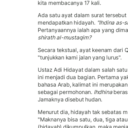
kita membacanya 17 kali.
Ada satu ayat dalam surat tersebut
mendapatkan hidayah.
"Ihdina as-s
Pertanyaannya ialah apa yang di
shirath al-mustaqim?
Secara tekstual, ayat keenam dari QS
"tunjukkan kami jalan yang lurus".
Ustaz Adi Hidayat dalam salah sat
ini menjadi dua bagian. Pertama ya
bahasa Arab, kalimat ini merupaka
sebagai permohonan.
Ihdhina
berasa
Jamaknya disebut hudan.
Menurut dia, hidayah tak sebatas 
"Maknanya bisa satu, dua, tiga ata
(hidayah) dikumpulkan, maka menja