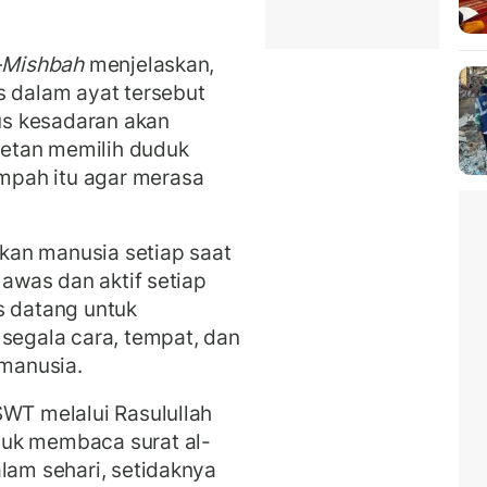
-Mishbah
menjelaskan,
s dalam ayat terseb
ut
s kesadaran akan
etan memilih duduk
pah itu agar merasa
kan manusia setiap saat
 awas dan aktif setiap
s datang untuk
egala cara, tempat, dan
manusia.
SWT melalui Rasulullah
tuk membaca surat al-
alam sehari, setidaknya