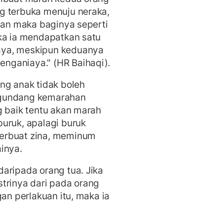
g terbuka menuju neraka,
kian maka baginya seperti
ka ia mendapatkan satu
aya, meskipun keduanya
nganiaya." (HR Baihaqi).
ng anak tidak boleh
ngundang kemarahan
g baik tentu akan marah
uruk, apalagi buruk
erbuat zina, meminum
inya.
daripada orang tua. Jika
trinya dari pada orang
gan perlakuan itu, maka ia