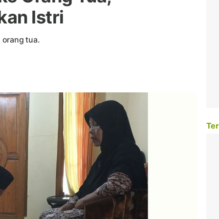
an Istri
 orang tua.
Ter