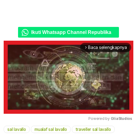
Ikuti Whatsapp Channel Republika
Baca selengkapnya
arrow_forward_ios
Powered by 
GliaStudios
sal lavallo
mualaf sal lavallo
traveller sal lavallo
Mute