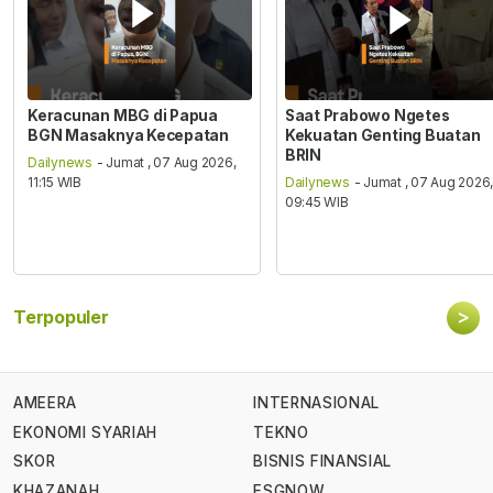
Keracunan MBG di Papua
Saat Prabowo Ngetes
BGN Masaknya Kecepatan
Kekuatan Genting Buatan
BRIN
Dailynews
- Jumat , 07 Aug 2026,
11:15 WIB
Dailynews
- Jumat , 07 Aug 2026
09:45 WIB
>
Terpopuler
AMEERA
INTERNASIONAL
EKONOMI SYARIAH
TEKNO
SKOR
BISNIS FINANSIAL
KHAZANAH
ESGNOW