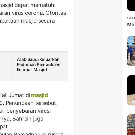
masjid dapat mematuhi
an virus corona. Otoritas
Selas
mbukaan masjid secara
Men
Arab Saudi Keluarkan
Pedoman Pembukaan
t
Kembali Masjid
lat J
umat di
masjid
20. Penundaan tersebut
an penyebaran virus.
nya, Bahrain juga
pat
 bulan Ramadhan di rumah