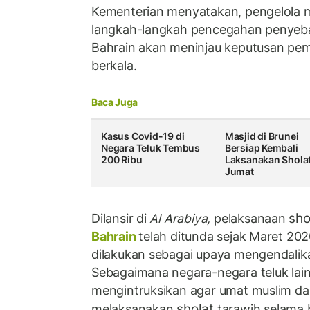
Kementerian menyatakan, pengelola 
langkah-langkah pencegahan penyebar
Bahrain akan meninjau keputusan pe
berkala.
Baca Juga
Kasus Covid-19 di
Masjid di Brunei
Negara Teluk Tembus
Bersiap Kembali
200 Ribu
Laksanakan Shola
Jumat
sho
Dilansir di
Al Arabiya,
pelaksanaan
Bahrain
telah ditunda sejak Maret 20
dilakukan sebagai upaya mengendalik
Sebagaimana negara-negara teluk lain
mengintruksikan agar umat muslim da
sholat
melaksanakan
tarawih selama