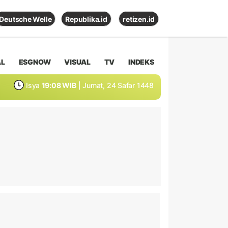
Deutsche Welle
Republika.id
retizen.id
AL
ESGNOW
VISUAL
TV
INDEKS
Isya
19:08 WIB
| Jumat, 24 Safar 1448