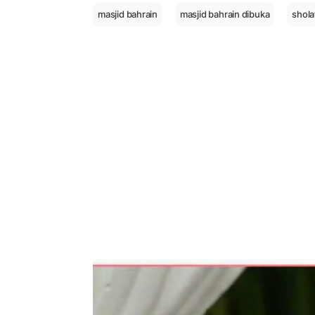
masjid bahrain
masjid bahrain dibuka
shola