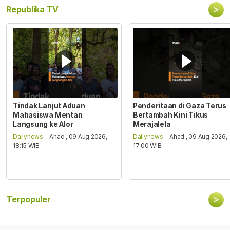
>
Republika TV
Tindak Lanjut Aduan
Penderitaan di Gaza Terus
Mahasiswa Mentan
Bertambah Kini Tikus
Langsung ke Alor
Merajalela
Dailynews
- Ahad , 09 Aug 2026,
Dailynews
- Ahad , 09 Aug 2026,
18:15 WIB
17:00 WIB
>
Terpopuler