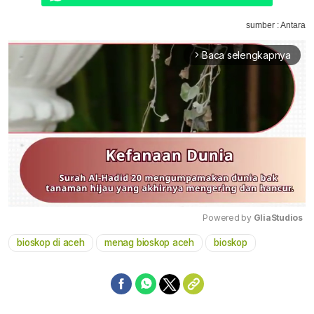
sumber : Antara
Baca selengkapnya
arrow_forward_ios
Powered by 
GliaStudios
bioskop di aceh
menag bioskop aceh
bioskop
Mute