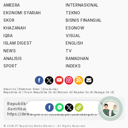
AMEERA
INTERNASIONAL
EKONOMI SYARIAH
TEKNO
SKOR
BISNIS FINANSIAL
KHAZANAH
ESGNOW
IQRA
VISUAL
ISLAM DIGEST
ENGLISH
NEWS
TV
ANALISIS
RAMADHAN
SPORT
INDEKS
About Us
|
Pedoman Siber
|
Disclaimer
Republika.id
|
Ihram.republika.co.id
|
Retizen.id
|
Rejabar.co.id
|
Rejogja.co.id
|
Republika telah diverifikasi oleh Dewan Pers
Sertifikat Nomor 1058/DP-Verifikasi/K/XII/2022
https://dewanpers.or.id/data/perusahaanpers
Ask me!
© 2026 PT Republika Media Mandiri - All Rights Reserved.