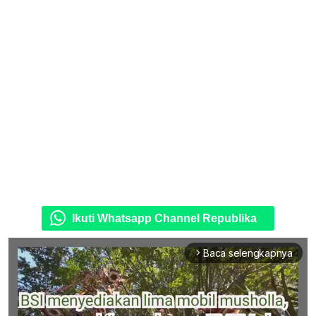
Ikuti Whatsapp Channel Republika
Baca selengkapnya
arrow_forward_ios